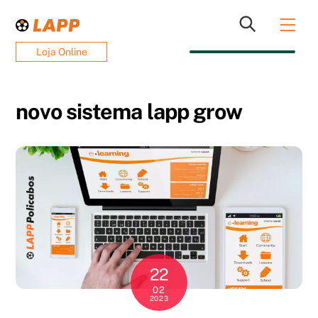
Skip
Men
to
content
Loja Online
novo sistema lapp grow
22
02
2023