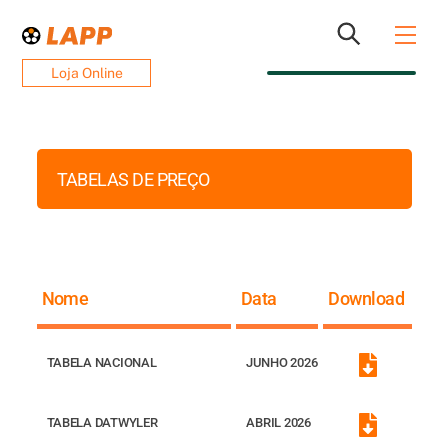
Skip
Men
to
content
Loja Online
TABELAS DE PREÇO
Nome
Data
Download
TABELA NACIONAL
JUNHO 2026
Icon
label
TABELA DATWYLER
ABRIL 2026
Icon